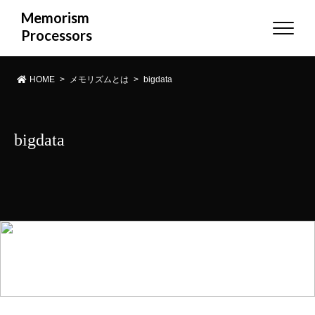
Memorism
Processors
HOME
>
メモリズムとは
>
bigdata
bigdata