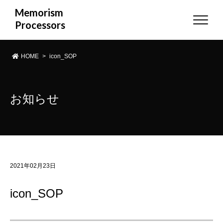
Memorism
Processors
HOME
>
icon_SOP
お知らせ
2021年02月23日
icon_SOP